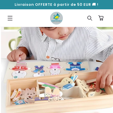
ET
Livraison OFFERTE à partir de 50 EUR 🚚 !
PASSER
AU
CONTENU
Panier
PASSER AUX
INFORMATIONS
PRODUITS