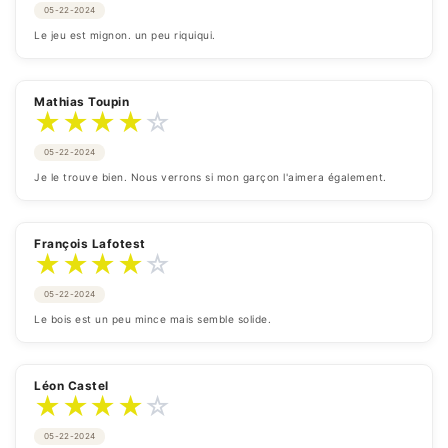
05-22-2024
Le jeu est mignon. un peu riquiqui.
Mathias Toupin
★
★
★
★
☆
05-22-2024
Je le trouve bien. Nous verrons si mon garçon l'aimera également.
François Lafotest
★
★
★
★
☆
05-22-2024
Le bois est un peu mince mais semble solide.
Léon Castel
★
★
★
★
☆
05-22-2024