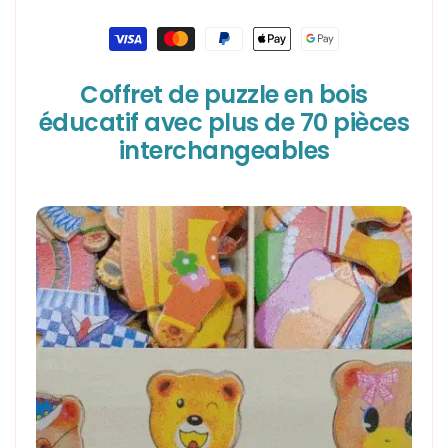
|
|
FASHIONPETS™
FASHIONPETS™
Moyens
de
paiement
Coffret de puzzle en bois
éducatif avec plus de 70 pièces
interchangeables