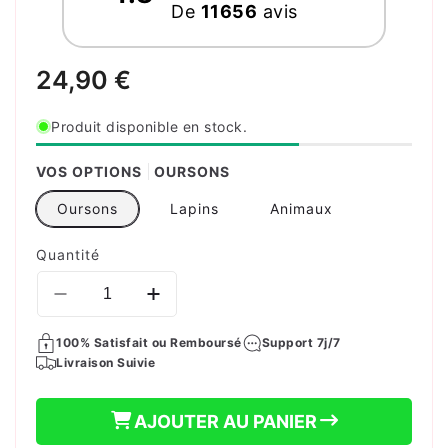
De
11656
avis
Prix
24,90 €
habituel
Produit disponible en stock.
VOS OPTIONS
OURSONS
Oursons
Lapins
Animaux
Quantité
Réduire
Augmenter
la
la
100% Satisfait ou Remboursé
quantité
quantité
Support 7j/7
Livraison Suivie
de
de
PUZZLE
PUZZLE
EN
EN
AJOUTER AU PANIER
BOIS
BOIS