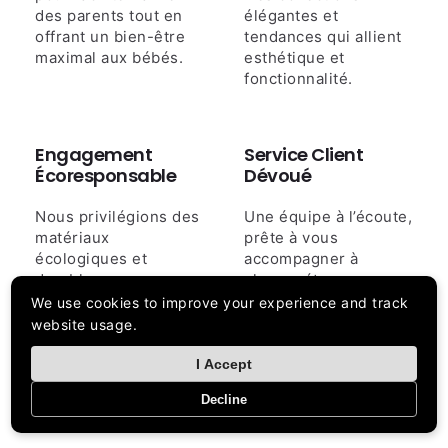
des parents tout en
élégantes et
offrant un bien-être
tendances qui allient
maximal aux bébés.
esthétique et
fonctionnalité.
Engagement
Service Client
Écoresponsable
Dévoué
Nous privilégions des
Une équipe à l’écoute,
matériaux
prête à vous
écologiques et
accompagner à
durables pour un
chaque étape pour
monde plus sain pour
une expérience
We use cookies to improve your experience and track
votre enfant.
d’achat sereine.
website usage.
I Accept
Decline