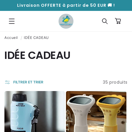
ET
Livraison OFFERTE à partir de 50 EUR 🚚 !
PASSER
AU
CONTENU
Panier
Accueil
IDÉE CADEAU
C
IDÉE CADEAU
o
35 produits
l
FILTRER ET TRIER
l
e