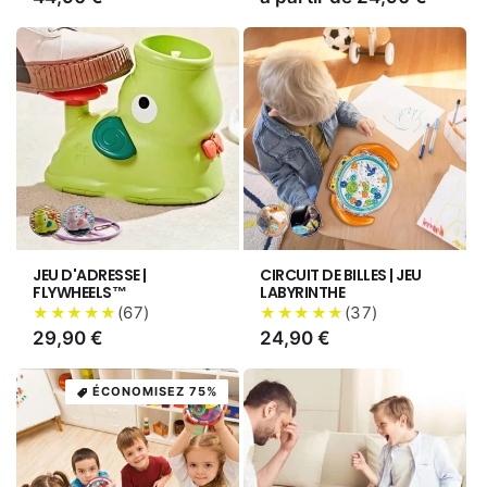
habituel
habituel
Variante
Variante
Variante
Variante
épuisée
épuisée
épuisée
épuisée
ou
ou
ou
ou
JEU D'ADRESSE |
CIRCUIT DE BILLES | JEU
indisponible
indisponible
indisponible
indisponible
FLYWHEELS™
LABYRINTHE
(
67
)
(
37
)
★★★★★
★★★★★
Prix
29,90 €
Prix
24,90 €
habituel
habituel
ÉCONOMISEZ 75%