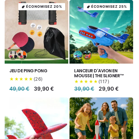
ÉCONOMISEZ 20%
ÉCONOMISEZ 25%
Variante
Variante
Variante
Variante
épuisée
épuisée
épuisée
épuisée
ou
ou
ou
ou
JEU DE PING PONG
LANCEUR D'AVION EN
indisponible
indisponible
indisponible
indisponible
MOUSSE | THE SLIGNER™
(
26
)
★★★★★
(
117
)
★★★★★
Prix
49,90 €
Prix
39,90 €
Prix
39,90 €
Prix
29,90 €
habituel
promotionnel
habituel
promotionnel