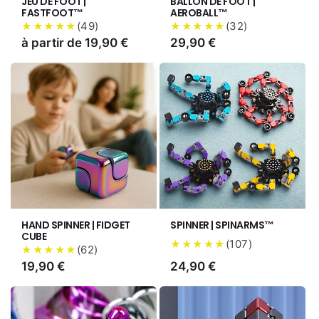
JEU DE FOOT |
BALLON DE FOOT |
FASTFOOT™
AEROBALL™
(
49
)
(
32
)
★★★★★
★★★★★
Prix
à partir de 19,90 €
Prix
29,90 €
habituel
habituel
HAND SPINNER | FIDGET
SPINNER | SPINARMS™
CUBE
(
107
)
★★★★★
(
62
)
★★★★★
Prix
19,90 €
Prix
24,90 €
habituel
habituel