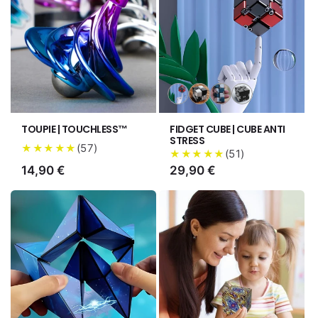
Variante
Variante
Variante
Variante
épuisée
épuisée
épuisée
épuisée
ou
ou
ou
ou
TOUPIE | TOUCHLESS™
FIDGET CUBE | CUBE ANTI
indisponible
indisponible
indisponible
indisponible
STRESS
(
57
)
★★★★★
(
51
)
★★★★★
Prix
14,90 €
Prix
29,90 €
habituel
habituel