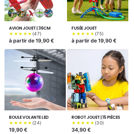
Variante
Variante
Variante
Variante
Variante
épuisée
épuisée
épuisée
épuisée
épuisée
ou
ou
ou
ou
ou
AVION JOUET | 36CM
FUSÉE JOUET
indisponible
indisponible
indisponible
indisponible
indisponible
(
47
)
(
75
)
★★★★★
★★★★★
Prix
à partir de 19,90 €
Prix
à partir de 19,90 €
habituel
habituel
BOULE VOLANTE LED
ROBOT JOUET | 15 PIÈCES
(
24
)
(
30
)
★★★★★
★★★★★
Prix
19,90 €
Prix
34,90 €