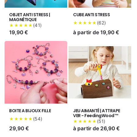
OBJET ANTI STRESS |
CUBE ANTI STRESS
MAGNÉTIQUE
(
62
)
★★★★★
(
41
)
★★★★★
Prix
19,90 €
Prix
à partir de 19,90 €
habituel
habituel
BOITE A BIJOUX FILLE
JEU AIMANTÉ | ATTRAPE
VER - FeedingWood™
(
54
)
★★★★★
(
51
)
★★★★★
Prix
29,90 €
Prix
à partir de 26,90 €
habituel
habituel