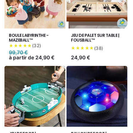
BOULE LABYRINTHE -
JEU DE PALET SUR TABLE |
MAZEBALL™
FOUSBALL™
(
32
)
★★★★★
(
38
)
★★★★★
Prix
99,70 €
Prix
habituel
à partir de 24,90 €
promotionnel
Prix
24,90 €
habituel