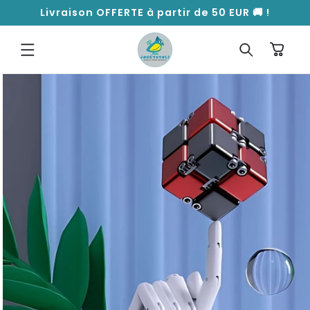
ET
Livraison OFFERTE à partir de 50 EUR 🚚 !
PASSER
AU
CONTENU
Panier
PASSER AUX
INFORMATIONS
PRODUITS