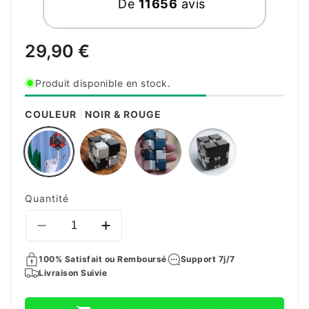
De
11656
avis
Prix
29,90 €
habituel
Produit disponible en stock.
COULEUR
NOIR & ROUGE
Quantité
Réduire
Augmenter
la
la
100% Satisfait ou Remboursé
quantité
quantité
Support 7j/7
Livraison Suivie
de
de
FIDGET
FIDGET
CUBE
CUBE