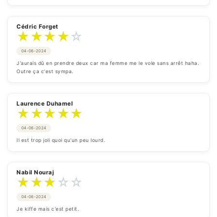
Cédric Forget
★
★
★
★
☆
04-06-2024
J'aurais dû en prendre deux car ma femme me le vole sans arrêt haha. 
Outre ça c'est sympa.
Laurence Duhamel
★
★
★
★
★
04-06-2024
Il est trop joli quoi qu'un peu lourd.
Nabil Nouraj
★
★
★
☆
☆
04-06-2024
Je kiffe mais c'est petit.