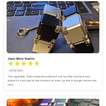
Jean-Marc Guerin
★
★
★
★
★
02-09-2024
Très agréable, Cela m'aide énormément car ma fille touche à tout 
quand ce n'est pas le bon moment et avec ça elle le bouge comme elle 
veut.