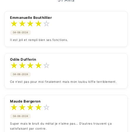
Emmanuelle Bouthillier
★
★
★
★
☆
04-06-2024
Il est joli et rempli bien ses fonctions.
Odile Dufferin
★
★
★
★
☆
04-06-2024
Ce n'est pas pour moi finalement mais mon loulou kiffe terriblement.
Maude Bergeron
★
★
★
★
☆
04-06-2024
Super mais le bruit du métal je n'aime pas... D'autres trouvent ça 
satisfaisant par contre.