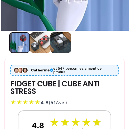
et 547 personnes aiment ce
Catherine
produit
FIDGET CUBE | CUBE ANTI
STRESS
★★★★★
4.8
(
51
Avis
)
☆
★
☆
★
☆
★
☆
★
☆
★
4.8