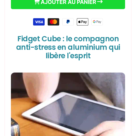
AJOUTER AU PANIER
|
|
CUBE
CUBE
ANTI
ANTI
Moyens
STRESS
STRESS
de
paiement
Fidget Cube : le compagnon
anti-stress en aluminium qui
libère l'esprit