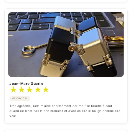
Jean-Marc Guerin
★
★
★
★
★
02-09-2024
Très agréable, Cela m'aide énormément car ma fille touche à tout 
quand ce n'est pas le bon moment et avec ça elle le bouge comme elle 
veut.