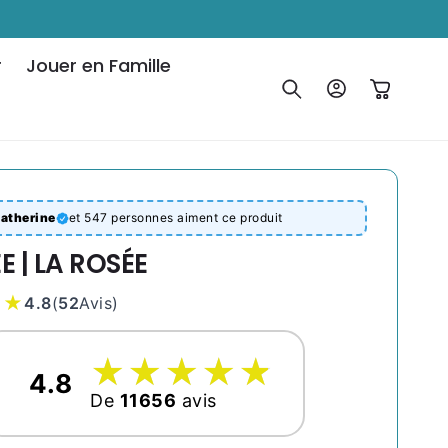
r
Jouer en Famille
Connexion
Panier
atherine
et 547 personnes aiment ce produit
 | LA ROSÉE
★★
4.8
(
52
Avis
)
☆
★
☆
★
☆
★
☆
★
☆
★
4.8
De
11656
avis