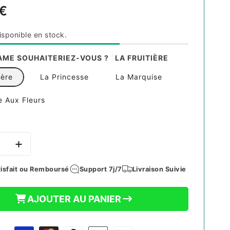
 €
el
isponible en stock.
AME SOUHAITERIEZ-VOUS ?
LA FRUITIÈRE
ière
La Princesse
La Marquise
 Aux Fleurs
e
Augmenter
la
é
quantité
isfait ou Remboursé
Support 7j/7
Livraison Suivie
de
ÉE
POUPÉE
AJOUTER AU PANIER
|
LA
E
ROSÉE