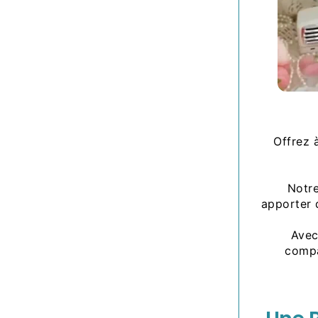
Offrez 
Notr
apporter d
Avec
compa