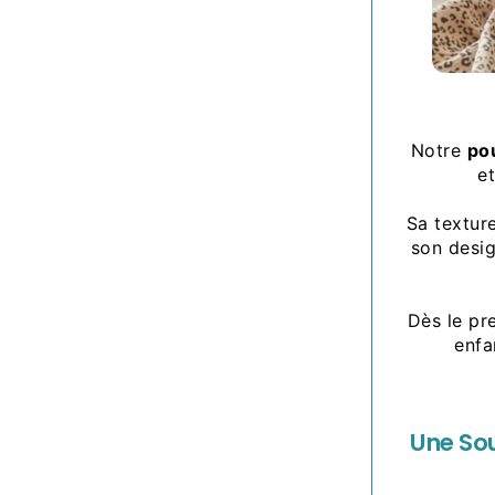
Notre
po
e
Sa texture
son desig
Dès le pr
enfa
Une Sou