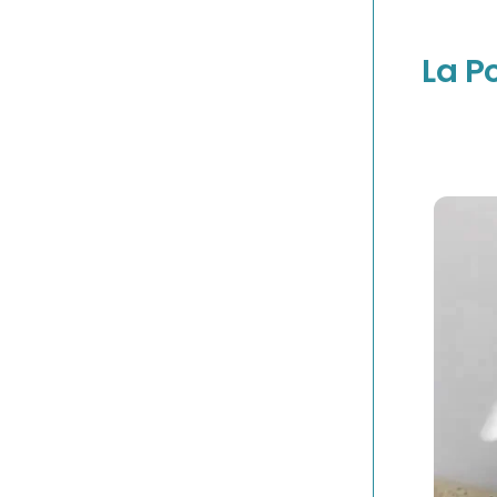
de
paiement
La P