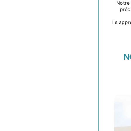
Notr
préc
Ils appr
N