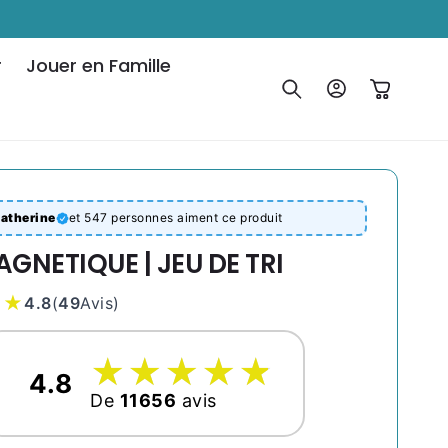
r
Jouer en Famille
Connexion
Panier
atherine
et 547 personnes aiment ce produit
AGNETIQUE | JEU DE TRI
★★
4.8
(
49
Avis
)
☆
★
☆
★
☆
★
☆
★
☆
★
4.8
De
11656
avis