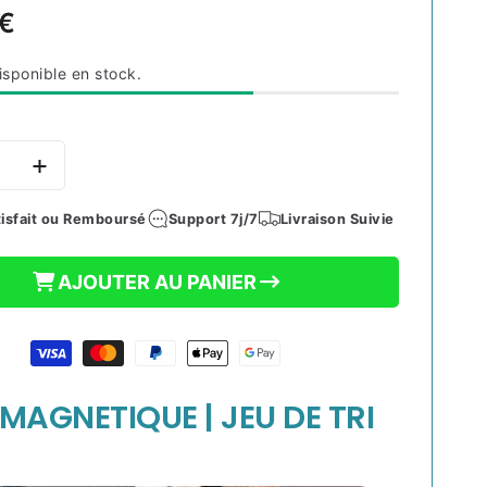
 €
el
isponible en stock.
e
Augmenter
la
é
quantité
isfait ou Remboursé
Support 7j/7
Livraison Suivie
de
JEU
AJOUTER AU PANIER
ETIQUE
MAGNETIQUE
|
JEU
DE
TRI
 MAGNETIQUE | JEU DE TRI