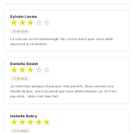
Sylvain Lavoie
★
★
★
☆
☆
11-18-2024
Le colis est arrivé endommagé. Par contre merci pour votre belle 
réactivité je reviendrai!
Daniella Goulet
★
★
★
☆
☆
11-18-2024
Je cherchais quelque chose pour mes parents. Nous sommes une 
famille de jeux, alors j'ai pensé que nous allions essayer ça. Ils n'ont 
pas aimé... Mais c'est bien fait.
Isabelle Aubry
★
★
★
★
★
11-17-2024