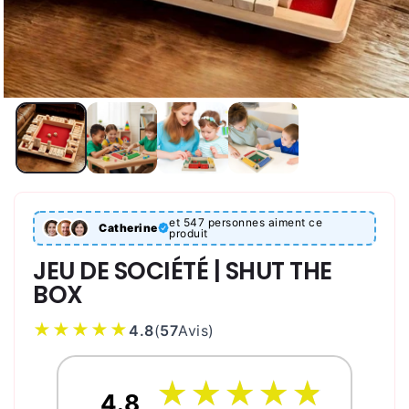
et 547 personnes aiment ce
Catherine
produit
JEU DE SOCIÉTÉ | SHUT THE
BOX
★★★★★
4.8
(
57
Avis
)
☆
★
☆
★
☆
★
☆
★
☆
★
4.8