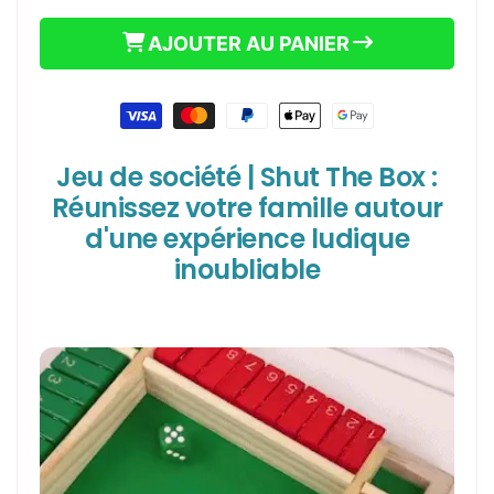
JEU
JEU
DE
DE
AJOUTER AU PANIER
SOCIÉTÉ
SOCIÉTÉ
|
|
SHUT
SHUT
Moyens
THE
THE
de
BOX
BOX
paiement
Jeu de société | Shut The Box :
Réunissez votre famille autour
d'une expérience ludique
inoubliable