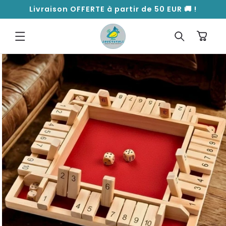
ET
Livraison OFFERTE à partir de 50 EUR 🚚 !
PASSER
AU
CONTENU
Panier
PASSER AUX
INFORMATIONS
PRODUITS