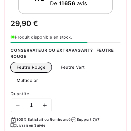
De
11656
avis
Prix
29,90 €
habituel
Produit disponible en stock.
CONSERVATEUR OU EXTRAVAGANT?
FEUTRE
ROUGE
Feutre Rouge
Feutre Vert
Multicolor
Quantité
Réduire
Augmenter
la
la
100% Satisfait ou Remboursé
quantité
quantité
Support 7j/7
Livraison Suivie
de
de