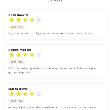
57 Avis
Allan Bouvier
★
★
★
★
☆
11-18-2024
Il y a un peu de stratégie en jeu, mais c'est surtout de la chance.
Sophia Maltais
★
★
★
★
☆
11-18-2024
C'est un cadeau pour les bons amis qui aiment jouer à des jeux pour 
garder l'esprit vif.
Marco Duval
★
★
★
★
☆
11-18-2024
excellent jeu rapide. Mon deuxième achat et ce n'est pas le dernier.