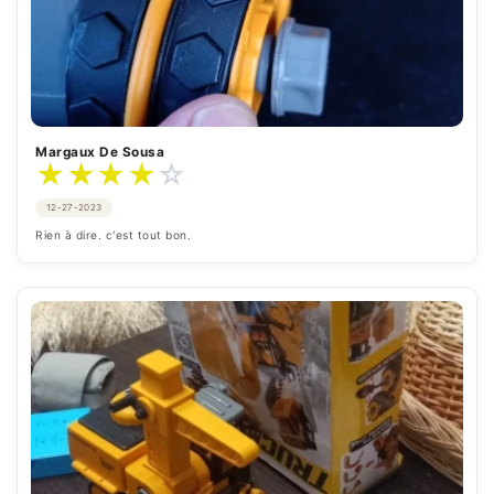
Margaux De Sousa
★
★
★
★
☆
12-27-2023
Rien à dire. c'est tout bon.