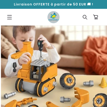
ET
Livraison OFFERTE à partir de 50 EUR 🚚 !
PASSER
AU
CONTENU
Panier
PASSER AUX
INFORMATIONS
PRODUITS