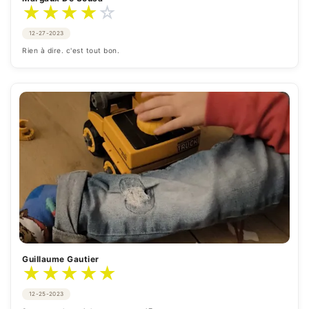
★
★
★
★
☆
12-27-2023
Rien à dire. c'est tout bon.
Guillaume Gautier
★
★
★
★
★
12-25-2023