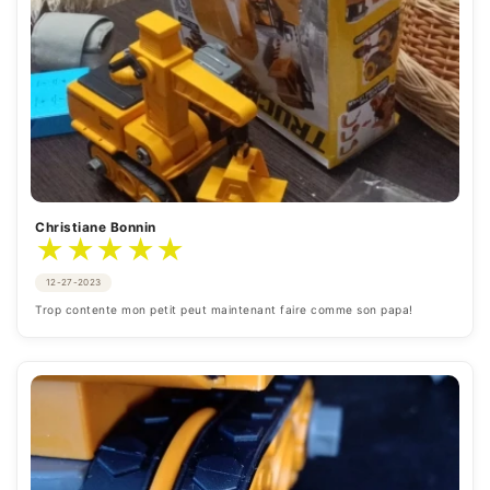
Christiane Bonnin
★
★
★
★
★
12-27-2023
Trop contente mon petit peut maintenant faire comme son papa!