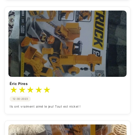
Éric Pires
★
★
★
★
★
12-30-2023
Ils ont vraiment aimé le jeu! Tout est nickel !