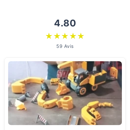
4.80
★
★
★
★
★
59 Avis