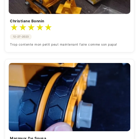
Christiane Bonnin
★
★
★
★
★
12-27-2023
Trop contente mon petit peut maintenant faire comme son papa!
Margaux De Sousa