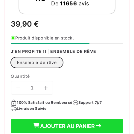
De
11656
avis
Prix
39,90 €
habituel
Produit disponible en stock.
J'EN PROFITE !!
ENSEMBLE DE RÊVE
Ensemble de rêve
Quantité
Réduire
Augmenter
la
la
100% Satisfait ou Remboursé
quantité
quantité
Support 7j/7
Livraison Suivie
de
de
JEU
JEU
DE
DE
AJOUTER AU PANIER
CONSTRUCTION
CONSTRUCTION