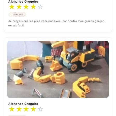
Alphonse Gregoire
★
★
★
★
☆
01-01-2024
Je croyais que les piles venaient avec. Par contre mon grands garçon 
en est fou!!
Alphonse Gregoire
★
★
★
★
☆