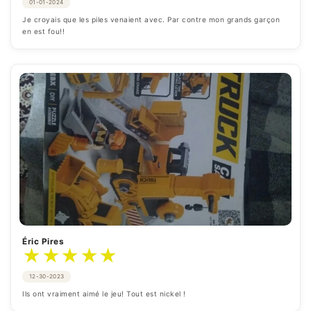
01-01-2024
Je croyais que les piles venaient avec. Par contre mon grands garçon 
en est fou!!
Éric Pires
★
★
★
★
★
12-30-2023
Ils ont vraiment aimé le jeu! Tout est nickel !