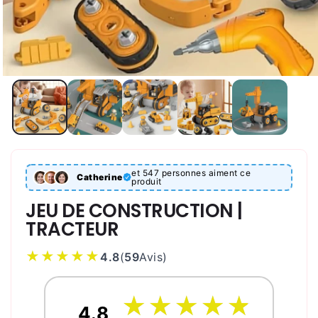
et 547 personnes aiment ce
Catherine
produit
JEU DE CONSTRUCTION |
TRACTEUR
★★★★★
4.8
(
59
Avis
)
☆
★
☆
★
☆
★
☆
★
☆
★
4.8