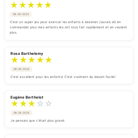
★
★
★
★
★
08-26-2024
C'est un super jeu pour exercer les enfants à dessiner j'aurais dû en 
commander plus mes enfants les ont tous fait rapidement et en veulent 
plus.
Rosa Barthelemy
★
★
★
★
★
08-26-2024
C'est excellent pour les enfants! C'est vraiment du dessin facile!
Eugène Berthelot
★
★
★
☆
☆
08-26-2024
Je pensais que c'était plus grand.