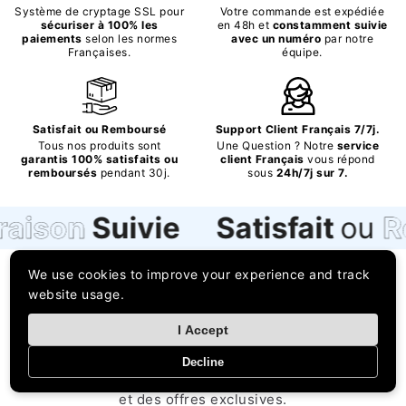
Système de cryptage SSL pour
Votre commande est expédiée
sécuriser à 100% les
en 48h et
constamment suivie
paiements
selon les normes
avec un numéro
par notre
Françaises.
équipe.
Satisfait ou Remboursé
Support Client Français 7/7j.
Tous nos produits sont
Une Question ? Notre
service
garantis 100% satisfaits ou
client Français
vous répond
remboursés
pendant 30j.
sous
24h/7j sur 7.
n
Suivie
Satisfait
ou
Rembo
We use cookies to improve your experience and track
Vous souhaitez découvrir nos
website usage.
nouveaux produits en avant-
I Accept
première ?
Decline
Soyez le premier informé des nouvelles collections
et des offres exclusives.