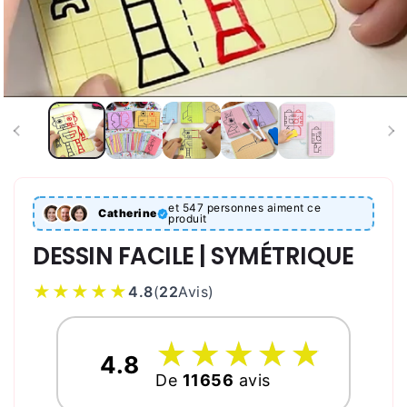
et 547 personnes aiment ce
Catherine
produit
DESSIN FACILE | SYMÉTRIQUE
★★★★★
4.8
(
22
Avis
)
☆
★
☆
★
☆
★
☆
★
☆
★
4.8
De
11656
avis