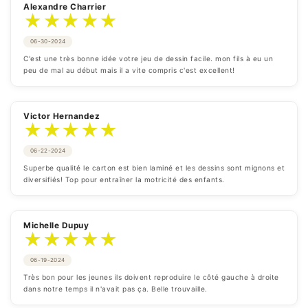
Alexandre Charrier
★
★
★
★
★
06-30-2024
C'est une très bonne idée votre jeu de dessin facile. mon fils à eu un 
peu de mal au début mais il a vite compris c'est excellent!
Victor Hernandez
★
★
★
★
★
06-22-2024
Superbe qualité le carton est bien laminé et les dessins sont mignons et 
diversifiés! Top pour entraîner la motricité des enfants.
Michelle Dupuy
★
★
★
★
★
06-19-2024
Très bon pour les jeunes ils doivent reproduire le côté gauche à droite 
dans notre temps il n'avait pas ça. Belle trouvaille.