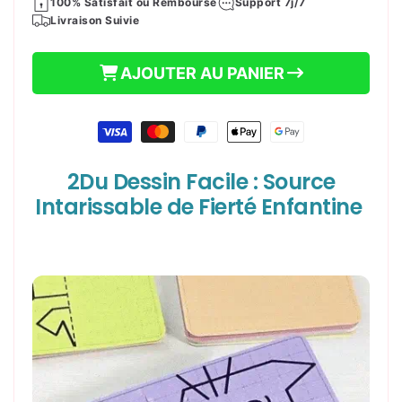
100% Satisfait ou Remboursé
quantité
quantité
Support 7j/7
Livraison Suivie
de
de
DESSIN
DESSIN
FACILE
FACILE
AJOUTER AU PANIER
|
|
SYMÉTRIQUE
SYMÉTRIQUE
Moyens
de
paiement
2Du Dessin Facile : Source
Intarissable de Fierté Enfantine